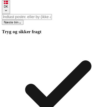
DK
Næste trin
→
Tryg og sikker fragt