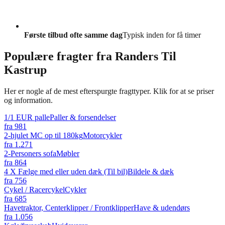
Første tilbud ofte samme dag
Typisk inden for få timer
Populære fragter fra
Randers Til
Kastrup
Her er nogle af de mest efterspurgte fragttyper. Klik for at se priser
og information.
1/1 EUR palle
Paller & forsendelser
fra
981
2-hjulet MC op til 180kg
Motorcykler
fra
1.271
2-Personers sofa
Møbler
fra
864
4 X Fælge med eller uden dæk (Til bil)
Bildele & dæk
fra
756
Cykel / Racercykel
Cykler
fra
685
Havetraktor, Centerklipper / Frontklipper
Have & udendørs
fra
1.056