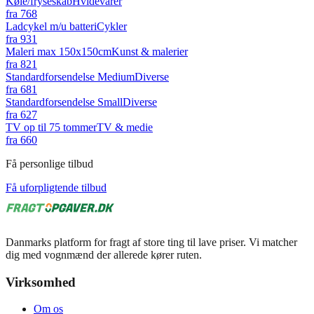
Køle/fryseskab
Hvidevarer
fra
768
Ladcykel m/u batteri
Cykler
fra
931
Maleri max 150x150cm
Kunst & malerier
fra
821
Standardforsendelse Medium
Diverse
fra
681
Standardforsendelse Small
Diverse
fra
627
TV op til 75 tommer
TV & medie
fra
660
Få personlige tilbud
Få uforpligtende tilbud
Danmarks platform for fragt af store ting til lave priser. Vi matcher
dig med vognmænd der allerede kører ruten.
Virksomhed
Om os