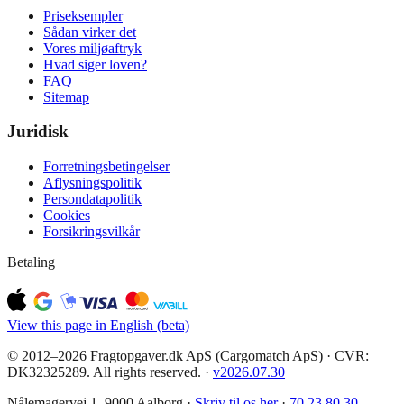
Priseksempler
Sådan virker det
Vores miljøaftryk
Hvad siger loven?
FAQ
Sitemap
Juridisk
Forretningsbetingelser
Aflysningspolitik
Persondatapolitik
Cookies
Forsikringsvilkår
Betaling
View this page in English (beta)
© 2012–2026 Fragtopgaver.dk ApS (Cargomatch ApS) · CVR:
DK32325289. All rights reserved.
·
v
2026.07.30
Nålemagervej 1, 9000 Aalborg ·
Skriv til os her
·
70 23 80 30