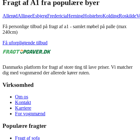
Fragt af
A1
fra populære byer
Allerød
Allinge
Esbjerg
Fredericia
Herning
Holstebro
Kolding
Roskilde
V
Få personlige tilbud på fragt af a1 - samlet møbel på palle (max
240cm)
Få uforpligtende tilbud
Danmarks platform for fragt af store ting til lave priser. Vi matcher
dig med vognmænd der allerede kører ruten.
Virksomhed
Om os
Kontakt
Karriere
For vognmænd
Populære fragter
Fragt af sofa