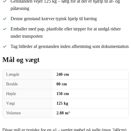
Genstanden vejer 125 kg – sørg for at der er hjælp til af- og
pålæsning
Denne genstand kræver typisk hjælp til bæring
Emballer med pap, plastfolie eller tæpper for at undgå ridser
under transporten
Tag billeder af genstanden inden afhentning som dokumentation
Mål og vægt
Længde
240 cm
Bredde
80 cm
Højde
150 cm
Vægt
125 kg
Volumen
2.88 m³
Disse mål er typiske for en a1 - samlet møbel på palle (max 240cm).