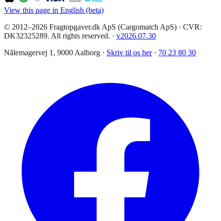
View this page in English (beta)
© 2012–2026 Fragtopgaver.dk ApS (Cargomatch ApS) · CVR:
DK32325289. All rights reserved.
·
v
2026.07.30
Nålemagervej 1, 9000 Aalborg ·
Skriv til os her
·
70 23 80 30