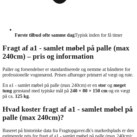
Første tilbud ofte samme dag
Typisk inden for få timer
Fragt af a1 - samlet møbel på palle (max
240cm) – pris og information
Paller og forsendelser er standardiserede og nemme at håndtere for
professionelle vognmænd. Prisen afhænger primært af vægt og rute.
En a1 - samlet møbel på palle (max 240cm) er en
stor
og
meget
tung
genstand med typiske mål på
240 × 80 × 150 cm
og en vægt
på ca.
125 kg
.
Hvad koster fragt af a1 - samlet møbel på
palle (max 240cm)?
Baseret på historiske data fra Fragtopgaver.dk's markedsplads er den
estimerede pris for fragt af a1 - samlet møbel på palle (max 240cm):