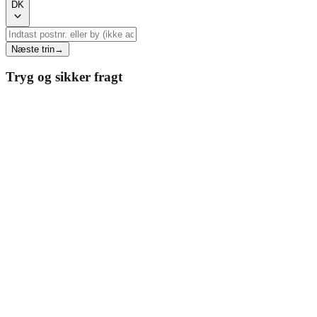
DK
Næste trin
→
Tryg og sikker fragt