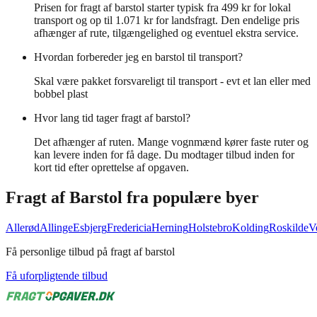
Prisen for fragt af barstol starter typisk fra 499 kr for lokal
transport og op til 1.071 kr for landsfragt. Den endelige pris
afhænger af rute, tilgængelighed og eventuel ekstra service.
Hvordan forbereder jeg en barstol til transport?
Skal være pakket forsvareligt til transport - evt et lan eller med
bobbel plast
Hvor lang tid tager fragt af barstol?
Det afhænger af ruten. Mange vognmænd kører faste ruter og
kan levere inden for få dage. Du modtager tilbud inden for
kort tid efter oprettelse af opgaven.
Fragt af
Barstol
fra populære byer
Allerød
Allinge
Esbjerg
Fredericia
Herning
Holstebro
Kolding
Roskilde
V
Få personlige tilbud på fragt af barstol
Få uforpligtende tilbud