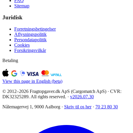
FAQ
Sitemap
Juridisk
Forretningsbetingelser
Aflysningspolitik
Persondatapolitik
Cookies
Forsikringsvilkår
Betaling
View this page in English (beta)
© 2012–2026 Fragtopgaver.dk ApS (Cargomatch ApS) · CVR:
DK32325289. All rights reserved.
·
v
2026.07.30
Nålemagervej 1, 9000 Aalborg ·
Skriv til os her
·
70 23 80 30