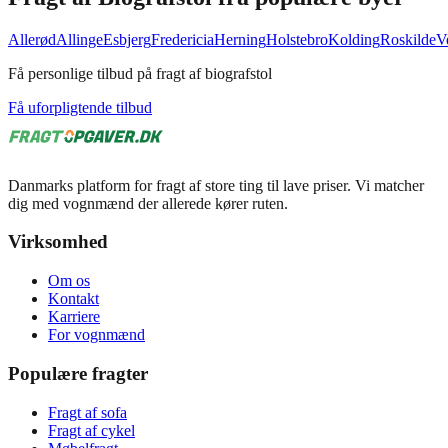
Allerød
Allinge
Esbjerg
Fredericia
Herning
Holstebro
Kolding
Roskilde
V
Få personlige tilbud på fragt af biografstol
Få uforpligtende tilbud
Danmarks platform for fragt af store ting til lave priser. Vi matcher
dig med vognmænd der allerede kører ruten.
Virksomhed
Om os
Kontakt
Karriere
For vognmænd
Populære fragter
Fragt af sofa
Fragt af cykel