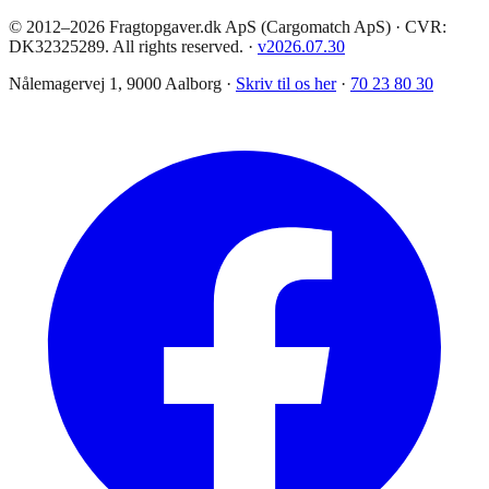
© 2012–2026 Fragtopgaver.dk ApS (Cargomatch ApS) · CVR:
DK32325289. All rights reserved.
·
v
2026.07.30
Nålemagervej 1, 9000 Aalborg ·
Skriv til os her
·
70 23 80 30