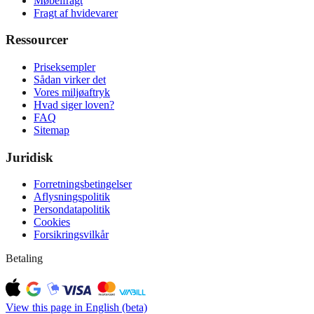
Møbelfragt
Fragt af hvidevarer
Ressourcer
Priseksempler
Sådan virker det
Vores miljøaftryk
Hvad siger loven?
FAQ
Sitemap
Juridisk
Forretningsbetingelser
Aflysningspolitik
Persondatapolitik
Cookies
Forsikringsvilkår
Betaling
View this page in English (beta)