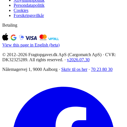
Aflysningspolitik
Persondatapolitik
Cookies
Forsikringsvilkår
Betaling
View this page in English (beta)
© 2012–2026 Fragtopgaver.dk ApS (Cargomatch ApS) · CVR:
DK32325289. All rights reserved.
·
v
2026.07.30
Nålemagervej 1, 9000 Aalborg ·
Skriv til os her
·
70 23 80 30