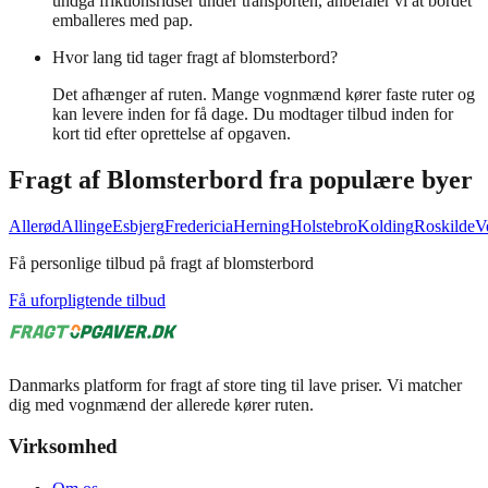
undgå friktionsridser under transporten, anbefaler vi at bordet
emballeres med pap.
Hvor lang tid tager fragt af blomsterbord?
Det afhænger af ruten. Mange vognmænd kører faste ruter og
kan levere inden for få dage. Du modtager tilbud inden for
kort tid efter oprettelse af opgaven.
Fragt af
Blomsterbord
fra populære byer
Allerød
Allinge
Esbjerg
Fredericia
Herning
Holstebro
Kolding
Roskilde
V
Få personlige tilbud på fragt af blomsterbord
Få uforpligtende tilbud
Danmarks platform for fragt af store ting til lave priser. Vi matcher
dig med vognmænd der allerede kører ruten.
Virksomhed