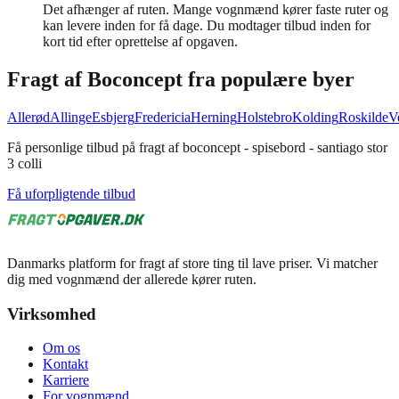
Det afhænger af ruten. Mange vognmænd kører faste ruter og
kan levere inden for få dage. Du modtager tilbud inden for
kort tid efter oprettelse af opgaven.
Fragt af
Boconcept
fra populære byer
Allerød
Allinge
Esbjerg
Fredericia
Herning
Holstebro
Kolding
Roskilde
V
Få personlige tilbud på fragt af boconcept - spisebord - santiago stor
3 colli
Få uforpligtende tilbud
Danmarks platform for fragt af store ting til lave priser. Vi matcher
dig med vognmænd der allerede kører ruten.
Virksomhed
Om os
Kontakt
Karriere
For vognmænd