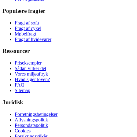
Populære fragter
Fragt af sofa
Fragt af cykel
Møbelfragt
Fragt af hvidevarer
Ressourcer
Priseksempler
Sådan virker det
Vores miljøaftryk
Hvad siger loven?
FAQ
Sitemap
Juridisk
Forretningsbetingelser
Aflysningspolitik
Persondatapolitik
Cookies
Forsikringsvilkår