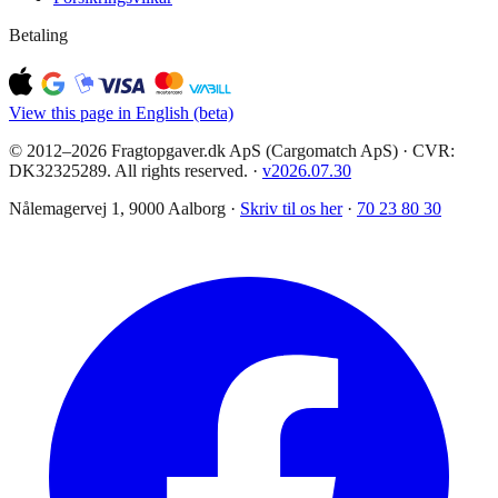
Betaling
View this page in English (beta)
© 2012–2026 Fragtopgaver.dk ApS (Cargomatch ApS) · CVR:
DK32325289. All rights reserved.
·
v
2026.07.30
Nålemagervej 1, 9000 Aalborg ·
Skriv til os her
·
70 23 80 30