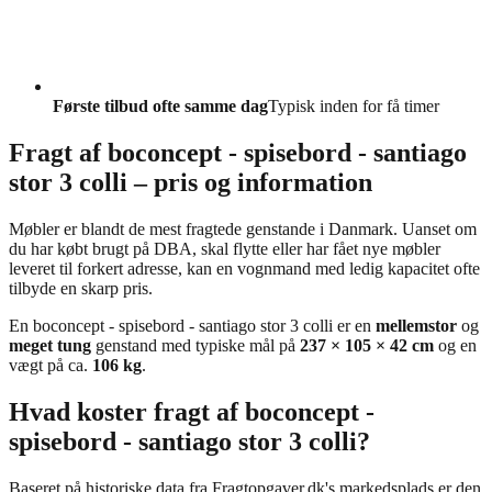
Første tilbud ofte samme dag
Typisk inden for få timer
Fragt af boconcept - spisebord - santiago
stor 3 colli – pris og information
Møbler er blandt de mest fragtede genstande i Danmark. Uanset om
du har købt brugt på DBA, skal flytte eller har fået nye møbler
leveret til forkert adresse, kan en vognmand med ledig kapacitet ofte
tilbyde en skarp pris.
En boconcept - spisebord - santiago stor 3 colli er en
mellemstor
og
meget tung
genstand med typiske mål på
237 × 105 × 42 cm
og en
vægt på ca.
106 kg
.
Hvad koster fragt af boconcept -
spisebord - santiago stor 3 colli?
Baseret på historiske data fra Fragtopgaver.dk's markedsplads er den