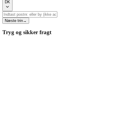
DK
Næste trin
→
Tryg og sikker fragt