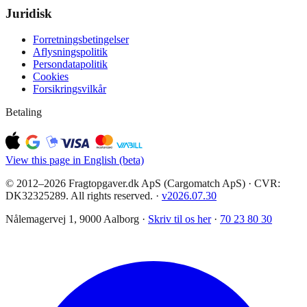
Juridisk
Forretningsbetingelser
Aflysningspolitik
Persondatapolitik
Cookies
Forsikringsvilkår
Betaling
View this page in English (beta)
© 2012–2026 Fragtopgaver.dk ApS (Cargomatch ApS) · CVR:
DK32325289. All rights reserved.
·
v
2026.07.30
Nålemagervej 1, 9000 Aalborg ·
Skriv til os her
·
70 23 80 30