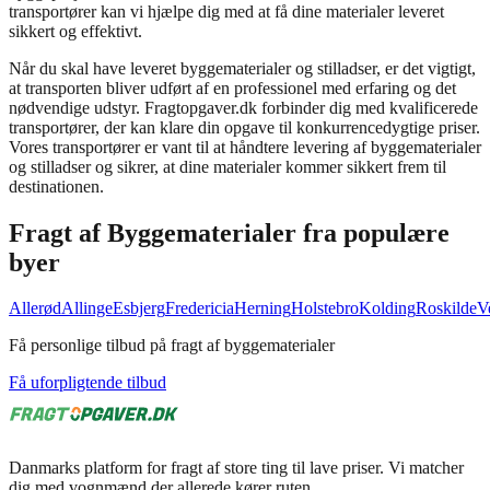
transportører kan vi hjælpe dig med at få dine materialer leveret
sikkert og effektivt.
Når du skal have leveret byggematerialer og stilladser, er det vigtigt,
at transporten bliver udført af en professionel med erfaring og det
nødvendige udstyr. Fragtopgaver.dk forbinder dig med kvalificerede
transportører, der kan klare din opgave til konkurrencedygtige priser.
Vores transportører er vant til at håndtere levering af byggematerialer
og stilladser og sikrer, at dine materialer kommer sikkert frem til
destinationen.
Fragt af
Byggematerialer
fra populære
byer
Allerød
Allinge
Esbjerg
Fredericia
Herning
Holstebro
Kolding
Roskilde
V
Få personlige tilbud på fragt af byggematerialer
Få uforpligtende tilbud
Danmarks platform for fragt af store ting til lave priser. Vi matcher
dig med vognmænd der allerede kører ruten.