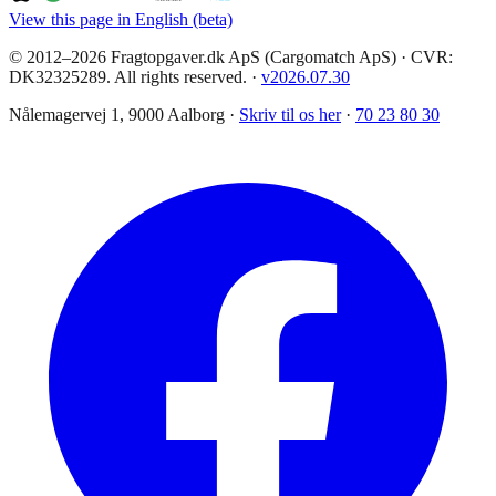
View this page in English (beta)
© 2012–2026 Fragtopgaver.dk ApS (Cargomatch ApS) · CVR:
DK32325289. All rights reserved.
·
v
2026.07.30
Nålemagervej 1, 9000 Aalborg ·
Skriv til os her
·
70 23 80 30