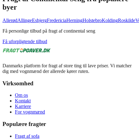
byer
Allerød
Allinge
Esbjerg
Fredericia
Herning
Holstebro
Kolding
Roskilde
V
Få personlige tilbud på fragt af continental seng
Få uforpligtende tilbud
Danmarks platform for fragt af store ting til lave priser. Vi matcher
dig med vognmænd der allerede kører ruten.
Virksomhed
Om os
Kontakt
Karriere
For vognmænd
Populære fragter
Fragt af sofa