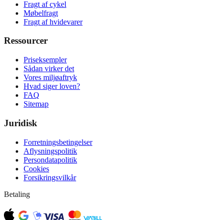
Fragt af cykel
Møbelfragt
Fragt af hvidevarer
Ressourcer
Priseksempler
Sådan virker det
Vores miljøaftryk
Hvad siger loven?
FAQ
Sitemap
Juridisk
Forretningsbetingelser
Aflysningspolitik
Persondatapolitik
Cookies
Forsikringsvilkår
Betaling