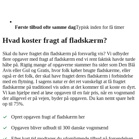
Første tilbud ofte samme dag
Typisk inden for få timer
Hvad koster fragt af fladskærm?
Skal du have fragtet din fladskærm på forsvarlig vis? Vi udbyder
flere opgaver med fragt af fladskærm end vi rent faktisk havde turde
håbe på. Rigtig mange af opgaverne stammer fra sider som Den Blå
Avis eller Gul og Gratis, hvor folk køber brugte fladskærme, eller
også er det folk, der skal have fragtet deres fladskærm i forbindelse
med en flytning. I sagens natur er det ret vanskeligt at få fragtet
fladskærme på traditionel vis uden at det kommer til at koste en dyrt.
Vi kan hjælpe med at løse opgaven til en fair pris, når en vognmand
der alligevel er på vejen, byder på opgaven. Du kan nemt spare helt
op til 75%.
Opret opgaven fragt af fladskærm her
Opgaven bliver udbudt til 300 danske vognmænd
Efter kort tid modtager du uforpligtende tilbud på forsendelsen