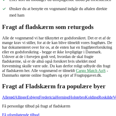
Ønsker du at benytte en vognmand indgår du aftalen direkte
med ham
Fragt af fladskærm som returgods
Alle de vognmænd vi har tilknyttet er godsforsikret. Det er et af de
mange krav vi stiller, for at de kan blive tilmeldt vores fragtbørs. De
har dokumenteret over for os, at de enten har en fragtførerforsikring
eller en godsforsikring - begge er ikke lovpligtige i Danmark.
Udover at de i forvejen godt ved, hvordan de skal fragte
fladskærme, så er de altså også forsikret hvis uheldet mod
forventning skulle være ude. Du kan derfor roligt udbyde din fragt
af fladskærm her. Alle vognmænd er tilmeldt
Cargo Match ApS
-
Danmarks største online fragtbørs og ejer af Fragtopgaver.dk.
Fragt af
Fladskærm
fra populære byer
Allerød
Allinge
Esbjerg
Fredericia
Herning
Holstebro
Kolding
Roskilde
V
Få personlige tilbud på fragt af fladskærm
Få uforpligtende tilbud