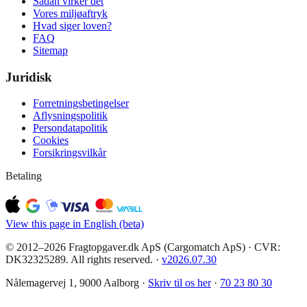
Sådan virker det
Vores miljøaftryk
Hvad siger loven?
FAQ
Sitemap
Juridisk
Forretningsbetingelser
Aflysningspolitik
Persondatapolitik
Cookies
Forsikringsvilkår
Betaling
View this page in English (beta)
© 2012–2026 Fragtopgaver.dk ApS (Cargomatch ApS) · CVR:
DK32325289. All rights reserved.
·
v
2026.07.30
Nålemagervej 1, 9000 Aalborg ·
Skriv til os her
·
70 23 80 30