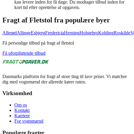
kan levere inden for få dage. Du modtager tilbud inden for
kort tid efter oprettelse af opgaven.
Fragt af
Fletstol
fra populære byer
Allerød
Allinge
Esbjerg
Fredericia
Herning
Holstebro
Kolding
Roskilde
V
Få personlige tilbud på fragt af fletstol
Få uforpligtende tilbud
Danmarks platform for fragt af store ting til lave priser. Vi matcher
dig med vognmænd der allerede kører ruten.
Virksomhed
Om os
Kontakt
Karriere
For vognmænd
Populære fragter