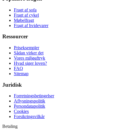
Fragt af sofa
Fragt af cykel
Møbelfragt
Fragt af hvidevarer
Ressourcer
Priseksempler
Sådan virker det
Vores miljøaftryk
Hvad siger loven?
FAQ
Sitemap
Juridisk
Forretningsbetingelser
Aflysningspolitik
Persondatapolitik
Cookies
Forsikringsvilkår
Betaling