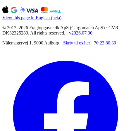
View this page in English (beta)
© 2012–2026 Fragtopgaver.dk ApS (Cargomatch ApS) · CVR:
DK32325289. All rights reserved.
·
v
2026.07.30
Nålemagervej 1, 9000 Aalborg ·
Skriv til os her
·
70 23 80 30