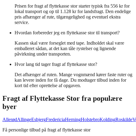
Prisen for fragt af flyttekasse stor starter typisk fra 556 kr for
lokal transport og op til 1.128 kr for landsfragt. Den endelige
pris afhænger af rute, tilgængelighed og eventuel ekstra
service.
Hvordan forbereder jeg en flyttekasse stor til transport?
Kassen skal være forseglet med tape. Indholdet skal være
emballeret sådan, at det kan tåle rystelser og lignende
påvirkning under transporten.
Hvor lang tid tager fragt af flyttekasse stor?
Det afhænger af ruten. Mange vognmænd kører faste ruter og
kan levere inden for få dage. Du modtager tilbud inden for
kort tid efter oprettelse af opgaven.
Fragt af
Flyttekasse Stor
fra populære
byer
Allerød
Allinge
Esbjerg
Fredericia
Herning
Holstebro
Kolding
Roskilde
V
Få personlige tilbud på fragt af flyttekasse stor