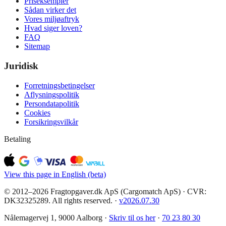
Priseksempler
Sådan virker det
Vores miljøaftryk
Hvad siger loven?
FAQ
Sitemap
Juridisk
Forretningsbetingelser
Aflysningspolitik
Persondatapolitik
Cookies
Forsikringsvilkår
Betaling
View this page in English (beta)
© 2012–2026 Fragtopgaver.dk ApS (Cargomatch ApS) · CVR:
DK32325289. All rights reserved.
·
v
2026.07.30
Nålemagervej 1, 9000 Aalborg ·
Skriv til os her
·
70 23 80 30