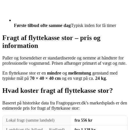
Første tilbud ofte samme dag
Typisk inden for få timer
Fragt af flyttekasse stor – pris og
information
Paller og forsendelser er standardiserede og nemme at håndtere for
professionelle vognmænd. Prisen afhænger primært af vægt og rute.
En flyttekasse stor er en
mindre
og
mellemtung
genstand med
typiske mål på
70 × 40 × 40 cm
og en vægt på ca.
24 kg
.
Hvad koster fragt af flyttekasse stor?
Baseret på historiske data fra Fragtopgaver.dk's markedsplads er den
estimerede pris for fragt af flyttekasse stor:
Lokal fragt (samme landsdel)
fra 556 kr
Landsfragt (fx Jylland → Sjælland)
fra 1.128 kr