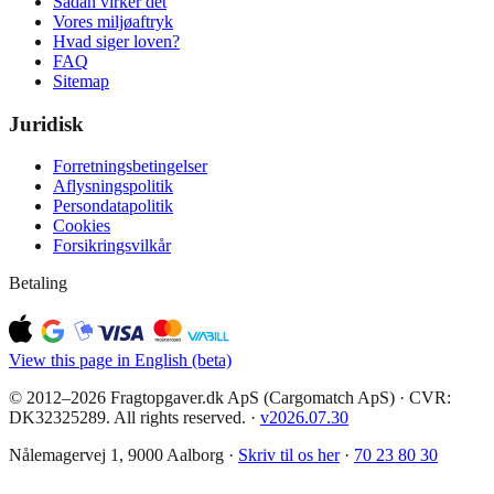
Sådan virker det
Vores miljøaftryk
Hvad siger loven?
FAQ
Sitemap
Juridisk
Forretningsbetingelser
Aflysningspolitik
Persondatapolitik
Cookies
Forsikringsvilkår
Betaling
View this page in English (beta)
© 2012–2026 Fragtopgaver.dk ApS (Cargomatch ApS) · CVR:
DK32325289. All rights reserved.
·
v
2026.07.30
Nålemagervej 1, 9000 Aalborg ·
Skriv til os her
·
70 23 80 30