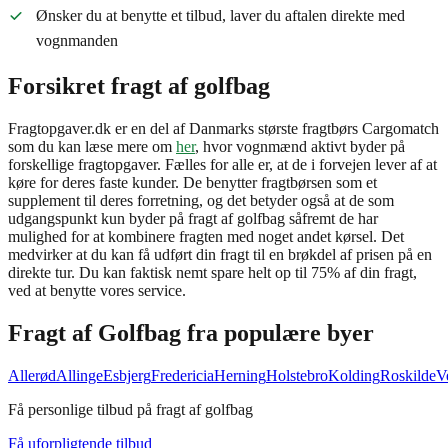
Ønsker du at benytte et tilbud, laver du aftalen direkte med
vognmanden
Forsikret fragt af golfbag
Fragtopgaver.dk er en del af Danmarks største fragtbørs Cargomatch
som du kan læse mere om
her
, hvor vognmænd aktivt byder på
forskellige fragtopgaver. Fælles for alle er, at de i forvejen lever af at
køre for deres faste kunder. De benytter fragtbørsen som et
supplement til deres forretning, og det betyder også at de som
udgangspunkt kun byder på fragt af golfbag såfremt de har
mulighed for at kombinere fragten med noget andet kørsel. Det
medvirker at du kan få udført din fragt til en brøkdel af prisen på en
direkte tur. Du kan faktisk nemt spare helt op til 75% af din fragt,
ved at benytte vores service.
Fragt af
Golfbag
fra populære byer
Allerød
Allinge
Esbjerg
Fredericia
Herning
Holstebro
Kolding
Roskilde
V
Få personlige tilbud på fragt af golfbag
Få uforpligtende tilbud