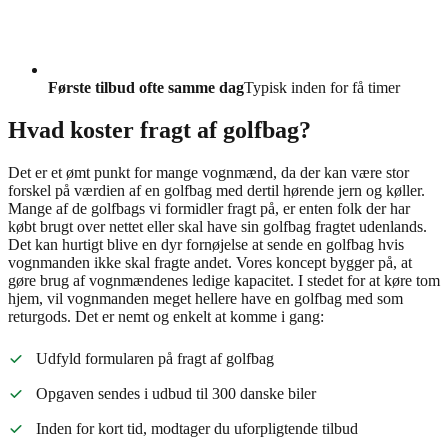
Første tilbud ofte samme dag
Typisk inden for få timer
Hvad koster fragt af golfbag?
Det er et ømt punkt for mange vognmænd, da der kan være stor
forskel på værdien af en golfbag med dertil hørende jern og køller.
Mange af de golfbags vi formidler fragt på, er enten folk der har
købt brugt over nettet eller skal have sin golfbag fragtet udenlands.
Det kan hurtigt blive en dyr fornøjelse at sende en golfbag hvis
vognmanden ikke skal fragte andet. Vores koncept bygger på, at
gøre brug af vognmændenes ledige kapacitet. I stedet for at køre tom
hjem, vil vognmanden meget hellere have en golfbag med som
returgods. Det er nemt og enkelt at komme i gang:
Udfyld formularen på fragt af golfbag
Opgaven sendes i udbud til 300 danske biler
Inden for kort tid, modtager du uforpligtende tilbud