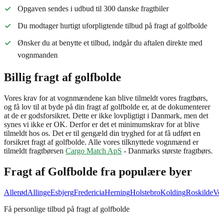
Opgaven sendes i udbud til 300 danske fragtbiler
Du modtager hurtigt uforpligtende tilbud på fragt af golfbolde
Ønsker du at benytte et tilbud, indgår du aftalen direkte med
vognmanden
Billig fragt af golfbolde
Vores krav for at vognmændene kan blive tilmeldt vores fragtbørs,
og få lov til at byde på din fragt af golfbolde er, at de dokumenterer
at de er godsforsikret. Dette er ikke lovpligtigt i Danmark, men det
synes vi ikke er OK. Derfor er det et minimumskrav for at blive
tilmeldt hos os. Det er til gengæld din tryghed for at få udført en
forsikret fragt af golfbolde. Alle vores tilknyttede vognmænd er
tilmeldt fragtbørsen
Cargo Match ApS
- Danmarks største fragtbørs.
Fragt af
Golfbolde
fra populære byer
Allerød
Allinge
Esbjerg
Fredericia
Herning
Holstebro
Kolding
Roskilde
V
Få personlige tilbud på fragt af golfbolde