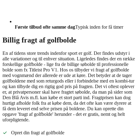
Første tilbud ofte samme dag
Typisk inden for få timer
Billig fragt af golfbolde
En af tidens store trends indenfor sport er golf. Der findes udstyr i
alle variationer og til enhver situation. Ligeledes findes der en række
forskellige golfbolde - lige fra de billige søbolde til professionelle
bolde som fx Titleist Pro V1. Hos os tilbyder vi fragt af golfbolde
med vognmænd der allerede er ude at køre. Det betyder at de tager
golfboldene med som returgods eller i forbindelse med en kombi-tur
og kan tilbyde dig en rigtig god pris på fragten. Det vi oftest oplever
er, at privatpersoner skal have fragtet søbolde, da man på sider som
Den Blå Avis m.fl. kan købe et stort parti ind. Fragtprisen kan dog
hurtigt afholde folk fra at købe dem, da det ofte kan være dyrere at
få dem leveret end selve prisen på boldene. Du kan oprette din
opgave 'fragt af golfbolde' herunder - det er gratis, nemt og helt
uforpligtende.
Opret din fragt af golfbolde