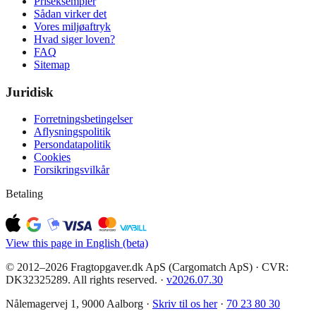
Priseksempler
Sådan virker det
Vores miljøaftryk
Hvad siger loven?
FAQ
Sitemap
Juridisk
Forretningsbetingelser
Aflysningspolitik
Persondatapolitik
Cookies
Forsikringsvilkår
Betaling
View this page in English (beta)
© 2012–2026 Fragtopgaver.dk ApS (Cargomatch ApS) · CVR:
DK32325289. All rights reserved.
·
v
2026.07.30
Nålemagervej 1, 9000 Aalborg ·
Skriv til os her
·
70 23 80 30