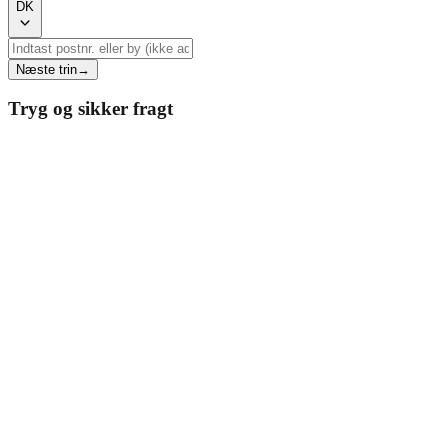
DK
Næste trin
→
Tryg og sikker fragt