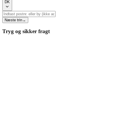
DK
Næste trin
→
Tryg og sikker fragt