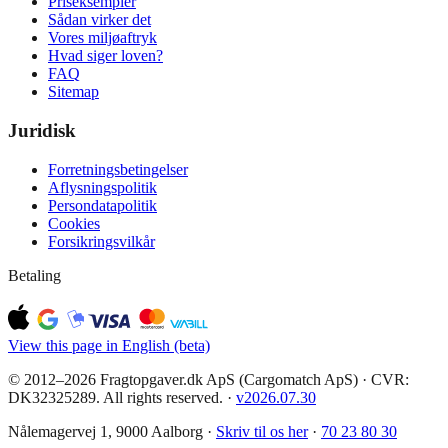
Priseksempler
Sådan virker det
Vores miljøaftryk
Hvad siger loven?
FAQ
Sitemap
Juridisk
Forretningsbetingelser
Aflysningspolitik
Persondatapolitik
Cookies
Forsikringsvilkår
Betaling
View this page in English (beta)
© 2012–2026 Fragtopgaver.dk ApS (Cargomatch ApS) · CVR:
DK32325289. All rights reserved.
·
v
2026.07.30
Nålemagervej 1, 9000 Aalborg ·
Skriv til os her
·
70 23 80 30