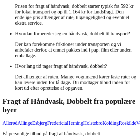
Prisen for fragt af håndvask, dobbelt starter typisk fra 592 kr
for lokal transport og op til 1.164 kr for landsfragt. Den
endelige pris afhænger af rute, tilgængelighed og eventuel
ekstra service.
Hvordan forbereder jeg en håndvask, dobbelt til transport?
Der kan forekomme friktioner under transporten og vi
anbefaler derfor, at emnet pakkes ind i pap, film eller anden
emballage.
Hvor lang tid tager fragt af håndvask, dobbelt?
Det afhænger af ruten. Mange vognmænd kører faste ruter og
kan levere inden for få dage. Du modtager tilbud inden for
kort tid efter oprettelse af opgaven.
Fragt af
Håndvask, Dobbelt
fra populære
byer
Allerød
Allinge
Esbjerg
Fredericia
Herning
Holstebro
Kolding
Roskilde
V
Få personlige tilbud på fragt af håndvask, dobbelt