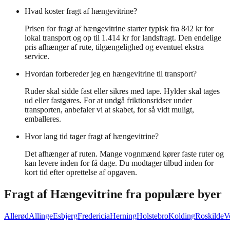
Hvad koster fragt af hængevitrine?
Prisen for fragt af hængevitrine starter typisk fra 842 kr for
lokal transport og op til 1.414 kr for landsfragt. Den endelige
pris afhænger af rute, tilgængelighed og eventuel ekstra
service.
Hvordan forbereder jeg en hængevitrine til transport?
Ruder skal sidde fast eller sikres med tape. Hylder skal tages
ud eller fastgøres. For at undgå friktionsridser under
transporten, anbefaler vi at skabet, for så vidt muligt,
emballeres.
Hvor lang tid tager fragt af hængevitrine?
Det afhænger af ruten. Mange vognmænd kører faste ruter og
kan levere inden for få dage. Du modtager tilbud inden for
kort tid efter oprettelse af opgaven.
Fragt af
Hængevitrine
fra populære byer
Allerød
Allinge
Esbjerg
Fredericia
Herning
Holstebro
Kolding
Roskilde
V