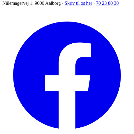
Nålemagervej 1, 9000 Aalborg ·
Skriv til os her
·
70 23 80 30