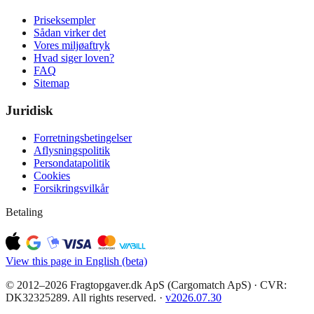
Priseksempler
Sådan virker det
Vores miljøaftryk
Hvad siger loven?
FAQ
Sitemap
Juridisk
Forretningsbetingelser
Aflysningspolitik
Persondatapolitik
Cookies
Forsikringsvilkår
Betaling
View this page in English (beta)
© 2012–2026 Fragtopgaver.dk ApS (Cargomatch ApS) · CVR:
DK32325289. All rights reserved.
·
v
2026.07.30