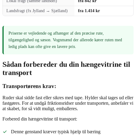
Lokal fragt (samme landsdel)
fra 842 kr
Landsfragt (fx Jylland → Sjælland)
fra 1.414 kr
Priserne er vejledende og afhænger af den præcise rute,
tilgængelighed og sæson. Vognmænd der allerede kører ruten med
ledig plads kan ofte give en lavere pris.
Sådan forbereder du din hængevitrine til
transport
Transportørens krav:
Ruder skal sidde fast eller sikres med tape. Hylder skal tages ud eller
fastgøres. For at undgå friktionsridser under transporten, anbefaler vi
at skabet, for så vidt muligt, emballeres.
Forbered din hængevitrine til transport:
Denne genstand kræver typisk hjælp til bæring