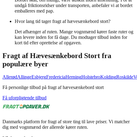
undgå friktionsridser under transporten, anbefaler vi at bordet
emballeres med pap.
Hvor lang tid tager fragt af hævesænkebord stort?
Det afhænger af ruten. Mange vognmænd kører faste ruter og
kan levere inden for få dage. Du modtager tilbud inden for
kort tid efter oprettelse af opgaven.
Fragt af
Hævesænkebord Stort
fra
populære byer
Allerød
Allinge
Esbjerg
Fredericia
Herning
Holstebro
Kolding
Roskilde
V
Få personlige tilbud på fragt af hævesænkebord stort
Få uforpligtende tilbud
Danmarks platform for fragt af store ting til lave priser. Vi matcher
dig med vognmænd der allerede kører ruten.