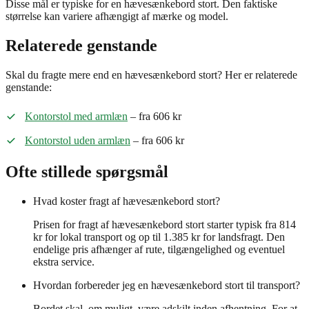
Disse mål er typiske for en hævesænkebord stort. Den faktiske
størrelse kan variere afhængigt af mærke og model.
Relaterede genstande
Skal du fragte mere end en hævesænkebord stort? Her er relaterede
genstande:
Kontorstol med armlæn
– fra 606 kr
Kontorstol uden armlæn
– fra 606 kr
Ofte stillede spørgsmål
Hvad koster fragt af hævesænkebord stort?
Prisen for fragt af hævesænkebord stort starter typisk fra 814
kr for lokal transport og op til 1.385 kr for landsfragt. Den
endelige pris afhænger af rute, tilgængelighed og eventuel
ekstra service.
Hvordan forbereder jeg en hævesænkebord stort til transport?
Bordet skal, om muligt, være adskilt inden afhentning. For at