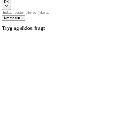
DK
Næste trin
→
Tryg og sikker fragt