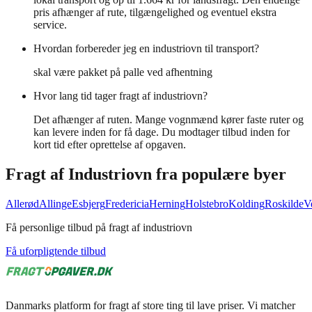
pris afhænger af rute, tilgængelighed og eventuel ekstra
service.
Hvordan forbereder jeg en industriovn til transport?
skal være pakket på palle ved afhentning
Hvor lang tid tager fragt af industriovn?
Det afhænger af ruten. Mange vognmænd kører faste ruter og
kan levere inden for få dage. Du modtager tilbud inden for
kort tid efter oprettelse af opgaven.
Fragt af
Industriovn
fra populære byer
Allerød
Allinge
Esbjerg
Fredericia
Herning
Holstebro
Kolding
Roskilde
V
Få personlige tilbud på fragt af industriovn
Få uforpligtende tilbud
Danmarks platform for fragt af store ting til lave priser. Vi matcher