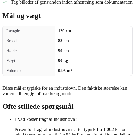
Tag billeder af genstanden inden afhentning som dokumentation
Mål og vægt
Længde
120 cm
Bredde
88 cm
Højde
90 cm
Vægt
90 kg
Volumen
0.95 m³
Disse mål er typiske for en industriovn. Den faktiske størrelse kan
variere afhængigt af mærke og model.
Ofte stillede spørgsmål
Hvad koster fragt af industriovn?
Prisen for fragt af industriovn starter typisk fra 1.092 kr for
lokal transport og op til 1.664 kr for landsfragt. Den endelige