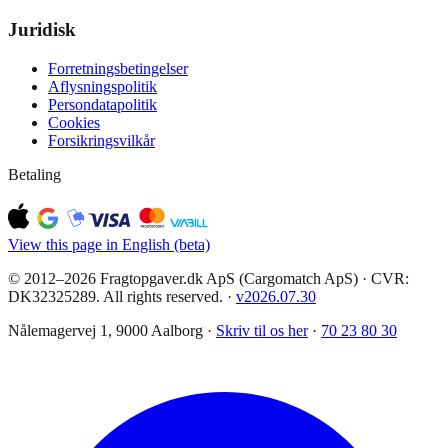
Juridisk
Forretningsbetingelser
Aflysningspolitik
Persondatapolitik
Cookies
Forsikringsvilkår
Betaling
View this page in English (beta)
© 2012–2026 Fragtopgaver.dk ApS (Cargomatch ApS) · CVR:
DK32325289. All rights reserved.
·
v
2026.07.30
Nålemagervej 1, 9000 Aalborg ·
Skriv til os her
·
70 23 80 30