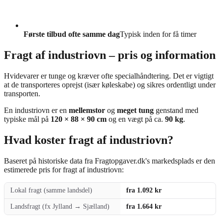
Første tilbud ofte samme dag
Typisk inden for få timer
Fragt af industriovn – pris og information
Hvidevarer er tunge og kræver ofte specialhåndtering. Det er vigtigt
at de transporteres oprejst (især køleskabe) og sikres ordentligt under
transporten.
En industriovn er en
mellemstor
og
meget tung
genstand med
typiske mål på
120 × 88 × 90 cm
og en vægt på ca.
90 kg
.
Hvad koster fragt af industriovn?
Baseret på historiske data fra Fragtopgaver.dk's markedsplads er den
estimerede pris for fragt af industriovn:
Lokal fragt (samme landsdel)
fra 1.092 kr
Landsfragt (fx Jylland → Sjælland)
fra 1.664 kr