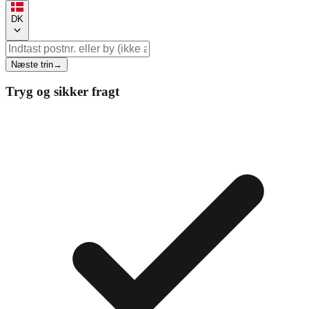
DK
Næste trin
→
Tryg og sikker fragt