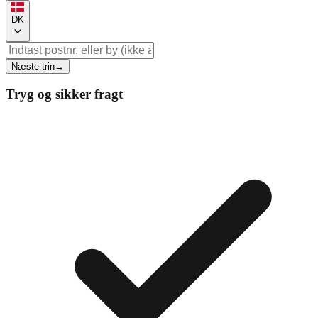
DK
Næste trin
→
Tryg og sikker fragt