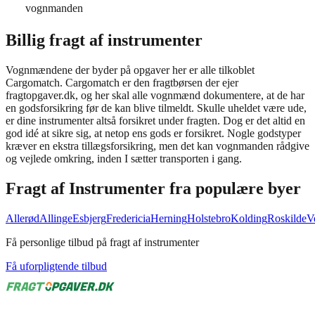
vognmanden
Billig fragt af instrumenter
Vognmændene der byder på opgaver her er alle tilkoblet
Cargomatch. Cargomatch er den fragtbørsen der ejer
fragtopgaver.dk, og her skal alle vognmænd dokumentere, at de har
en godsforsikring før de kan blive tilmeldt. Skulle uheldet være ude,
er dine instrumenter altså forsikret under fragten. Dog er det altid en
god idé at sikre sig, at netop ens gods er forsikret. Nogle godstyper
kræver en ekstra tillægsforsikring, men det kan vognmanden rådgive
og vejlede omkring, inden I sætter transporten i gang.
Fragt af
Instrumenter
fra populære byer
Allerød
Allinge
Esbjerg
Fredericia
Herning
Holstebro
Kolding
Roskilde
V
Få personlige tilbud på fragt af instrumenter
Få uforpligtende tilbud