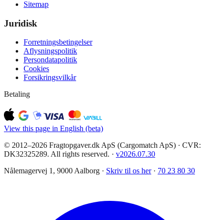
Sitemap
Juridisk
Forretningsbetingelser
Aflysningspolitik
Persondatapolitik
Cookies
Forsikringsvilkår
Betaling
View this page in English (beta)
© 2012–2026 Fragtopgaver.dk ApS (Cargomatch ApS) · CVR:
DK32325289. All rights reserved.
·
v
2026.07.30
Nålemagervej 1, 9000 Aalborg ·
Skriv til os her
·
70 23 80 30