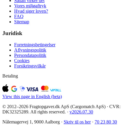
Sådan virker det
Vores miljøaftryk
Hvad siger loven?
FAQ
Sitemap
Juridisk
Forretningsbetingelser
Aflysningspolitik
Persondatapolitik
Cookies
Forsikringsvilkår
Betaling
View this page in English (beta)
© 2012–2026 Fragtopgaver.dk ApS (Cargomatch ApS) · CVR:
DK32325289. All rights reserved.
·
v
2026.07.30
Nålemagervej 1, 9000 Aalborg ·
Skriv til os her
·
70 23 80 30