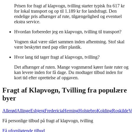
Prisen for fragt af klapvogn, tvilling starter typisk fra 617 kr
for lokal transport og op til 1.189 kr for landsfragt. Den
endelige pris afhænger af rute, tilgængelighed og eventuel
ekstra service.
Hvordan forbereder jeg en klapvogn, tvilling til transport?
Vognen skal være slået sammen inden afhentning. Stof skal
være beskyttet med pap eller plastik.
Hvor lang tid tager fragt af klapvogn, tvilling?
Det afhænger af ruten. Mange vognmænd kører faste ruter og
kan levere inden for få dage. Du modtager tilbud inden for
kort tid efter oprettelse af opgaven.
Fragt af
Klapvogn, Tvilling
fra populære
byer
Allerød
Allinge
Esbjerg
Fredericia
Herning
Holstebro
Kolding
Roskilde
V
Få personlige tilbud på fragt af klapvogn, tvilling
Få uforpligtende tilbud