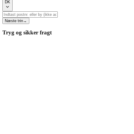
DK
Næste trin
→
Tryg og sikker fragt