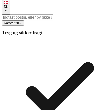
DK
Næste trin
→
Tryg og sikker fragt