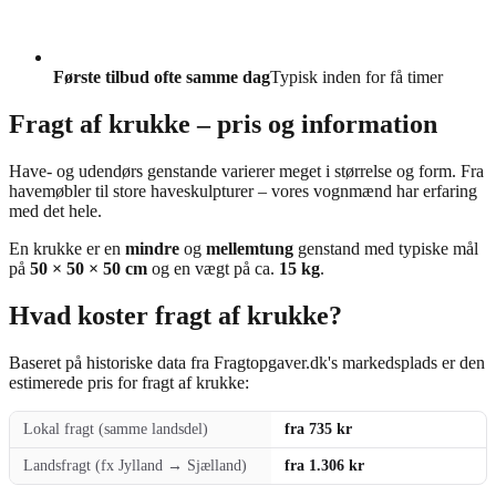
Første tilbud ofte samme dag
Typisk inden for få timer
Fragt af krukke – pris og information
Have- og udendørs genstande varierer meget i størrelse og form. Fra
havemøbler til store haveskulpturer – vores vognmænd har erfaring
med det hele.
En krukke er en
mindre
og
mellemtung
genstand med typiske mål
på
50 × 50 × 50 cm
og en vægt på ca.
15 kg
.
Hvad koster fragt af krukke?
Baseret på historiske data fra Fragtopgaver.dk's markedsplads er den
estimerede pris for fragt af krukke:
Lokal fragt (samme landsdel)
fra 735 kr
Landsfragt (fx Jylland → Sjælland)
fra 1.306 kr