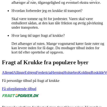
afhænger af rute, tilgængelighed og eventuel ekstra service.
Hvordan forbereder jeg en krukke til transport?
Skal være tomme og fri for jordrester. Varen skal være
emballeret sådan, at den kan tåle friktion og øvrig påvirkning
under transporten.
Hvor lang tid tager fragt af krukke?
Det afhænger af ruten. Mange vognmænd kører faste ruter og
kan levere inden for få dage. Du modtager tilbud inden for
kort tid efter oprettelse af opgaven.
Fragt af
Krukke
fra populære byer
Allerød
Allinge
Esbjerg
Fredericia
Herning
Holstebro
Kolding
Roskilde
V
Få personlige tilbud på fragt af krukke
Få uforpligtende tilbud