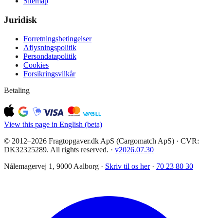
Sitemap
Juridisk
Forretningsbetingelser
Aflysningspolitik
Persondatapolitik
Cookies
Forsikringsvilkår
Betaling
View this page in English (beta)
© 2012–2026 Fragtopgaver.dk ApS (Cargomatch ApS) · CVR:
DK32325289. All rights reserved.
·
v
2026.07.30
Nålemagervej 1, 9000 Aalborg ·
Skriv til os her
·
70 23 80 30