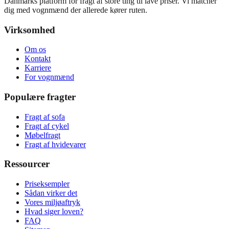
Danmarks platform for fragt af store ting til lave priser. Vi matcher
dig med vognmænd der allerede kører ruten.
Virksomhed
Om os
Kontakt
Karriere
For vognmænd
Populære fragter
Fragt af sofa
Fragt af cykel
Møbelfragt
Fragt af hvidevarer
Ressourcer
Priseksempler
Sådan virker det
Vores miljøaftryk
Hvad siger loven?
FAQ