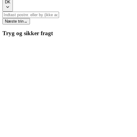
DK
Næste trin
→
Tryg og sikker fragt