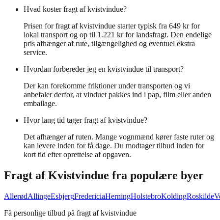
Hvad koster fragt af kvistvindue?
Prisen for fragt af kvistvindue starter typisk fra 649 kr for
lokal transport og op til 1.221 kr for landsfragt. Den endelige
pris afhænger af rute, tilgængelighed og eventuel ekstra
service.
Hvordan forbereder jeg en kvistvindue til transport?
Der kan forekomme friktioner under transporten og vi
anbefaler derfor, at vinduet pakkes ind i pap, film eller anden
emballage.
Hvor lang tid tager fragt af kvistvindue?
Det afhænger af ruten. Mange vognmænd kører faste ruter og
kan levere inden for få dage. Du modtager tilbud inden for
kort tid efter oprettelse af opgaven.
Fragt af
Kvistvindue
fra populære byer
Allerød
Allinge
Esbjerg
Fredericia
Herning
Holstebro
Kolding
Roskilde
V
Få personlige tilbud på fragt af kvistvindue