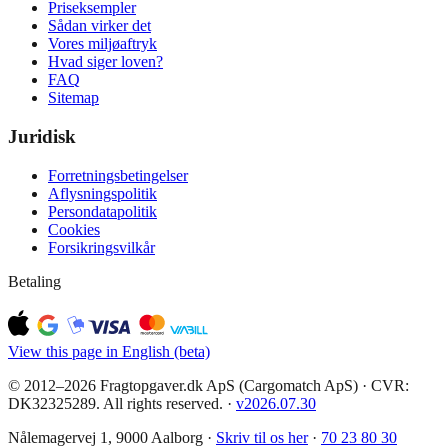
Priseksempler
Sådan virker det
Vores miljøaftryk
Hvad siger loven?
FAQ
Sitemap
Juridisk
Forretningsbetingelser
Aflysningspolitik
Persondatapolitik
Cookies
Forsikringsvilkår
Betaling
View this page in English (beta)
© 2012–2026 Fragtopgaver.dk ApS (Cargomatch ApS) · CVR:
DK32325289. All rights reserved.
·
v
2026.07.30
Nålemagervej 1, 9000 Aalborg ·
Skriv til os her
·
70 23 80 30