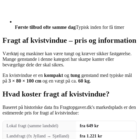
Første tilbud ofte samme dag
Typisk inden for få timer
Fragt af kvistvindue – pris og information
Værktøj og maskiner kan være tungt og kræver sikker fastgørelse.
Mange genstande i denne kategori har skarpe kanter eller
bevægelige dele der skal sikres.
En kvistvindue er en
kompakt
og
tung
genstand med typiske mål
på
3 × 80 × 100 cm
og en vægt på ca.
60 kg
.
Hvad koster fragt af kvistvindue?
Baseret på historiske data fra Fragtopgaver.dk's markedsplads er den
estimerede pris for fragt af kvistvindue:
Lokal fragt (samme landsdel)
fra 649 kr
Landsfragt (fx Jylland → Sjælland)
fra 1.221 kr