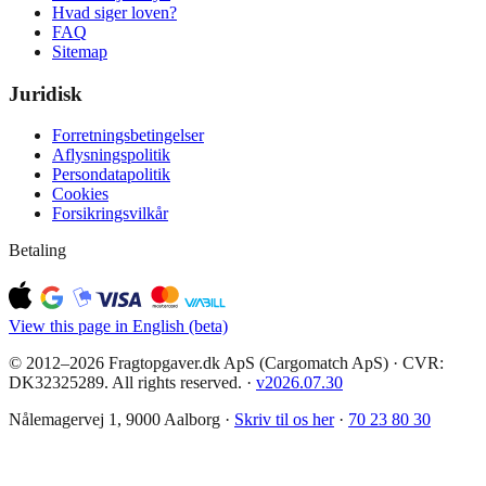
Hvad siger loven?
FAQ
Sitemap
Juridisk
Forretningsbetingelser
Aflysningspolitik
Persondatapolitik
Cookies
Forsikringsvilkår
Betaling
View this page in English (beta)
© 2012–2026 Fragtopgaver.dk ApS (Cargomatch ApS) · CVR:
DK32325289. All rights reserved.
·
v
2026.07.30
Nålemagervej 1, 9000 Aalborg ·
Skriv til os her
·
70 23 80 30