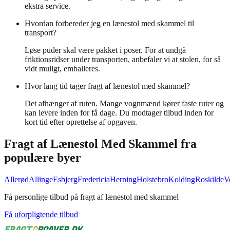
ekstra service.
Hvordan forbereder jeg en lænestol med skammel til
transport?
Løse puder skal være pakket i poser. For at undgå
friktionsridser under transporten, anbefaler vi at stolen, for så
vidt muligt, emballeres.
Hvor lang tid tager fragt af lænestol med skammel?
Det afhænger af ruten. Mange vognmænd kører faste ruter og
kan levere inden for få dage. Du modtager tilbud inden for
kort tid efter oprettelse af opgaven.
Fragt af
Lænestol Med Skammel
fra
populære byer
Allerød
Allinge
Esbjerg
Fredericia
Herning
Holstebro
Kolding
Roskilde
V
Få personlige tilbud på fragt af lænestol med skammel
Få uforpligtende tilbud