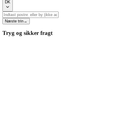
DK
Næste trin
→
Tryg og sikker fragt