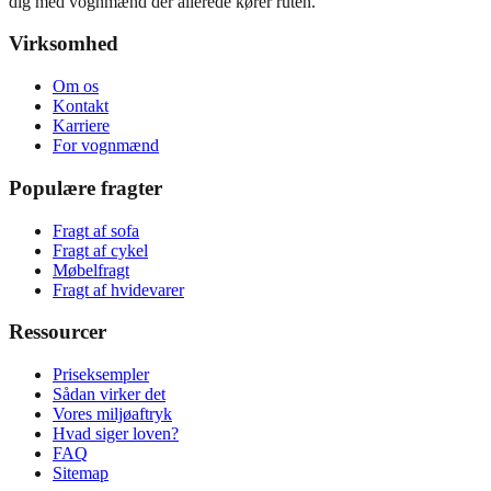
dig med vognmænd der allerede kører ruten.
Virksomhed
Om os
Kontakt
Karriere
For vognmænd
Populære fragter
Fragt af sofa
Fragt af cykel
Møbelfragt
Fragt af hvidevarer
Ressourcer
Priseksempler
Sådan virker det
Vores miljøaftryk
Hvad siger loven?
FAQ
Sitemap