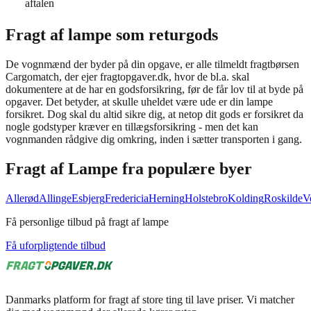
aftalen
Fragt af lampe som returgods
De vognmænd der byder på din opgave, er alle tilmeldt fragtbørsen
Cargomatch, der ejer fragtopgaver.dk, hvor de bl.a. skal
dokumentere at de har en godsforsikring, før de får lov til at byde på
opgaver. Det betyder, at skulle uheldet være ude er din lampe
forsikret. Dog skal du altid sikre dig, at netop dit gods er forsikret da
nogle godstyper kræver en tillægsforsikring - men det kan
vognmanden rådgive dig omkring, inden i sætter transporten i gang.
Fragt af
Lampe
fra populære byer
Allerød
Allinge
Esbjerg
Fredericia
Herning
Holstebro
Kolding
Roskilde
V
Få personlige tilbud på fragt af lampe
Få uforpligtende tilbud
Danmarks platform for fragt af store ting til lave priser. Vi matcher