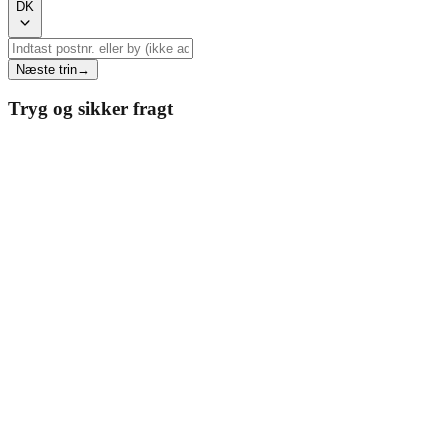
DK
Næste trin
→
Tryg og sikker fragt