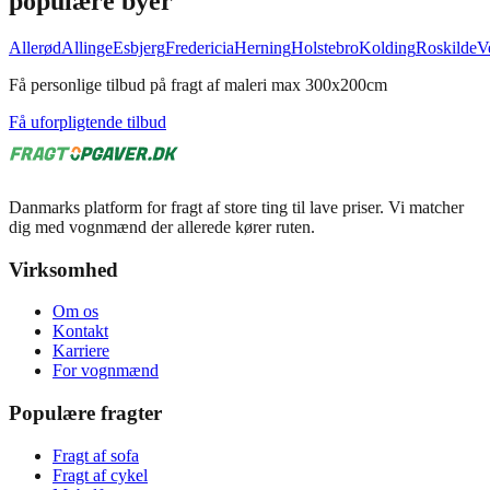
populære byer
Allerød
Allinge
Esbjerg
Fredericia
Herning
Holstebro
Kolding
Roskilde
V
Få personlige tilbud på fragt af maleri max 300x200cm
Få uforpligtende tilbud
Danmarks platform for fragt af store ting til lave priser. Vi matcher
dig med vognmænd der allerede kører ruten.
Virksomhed
Om os
Kontakt
Karriere
For vognmænd
Populære fragter
Fragt af sofa
Fragt af cykel