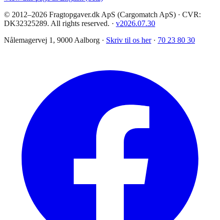
© 2012–2026 Fragtopgaver.dk ApS (Cargomatch ApS) · CVR:
DK32325289. All rights reserved.
·
v
2026.07.30
Nålemagervej 1, 9000 Aalborg ·
Skriv til os her
·
70 23 80 30