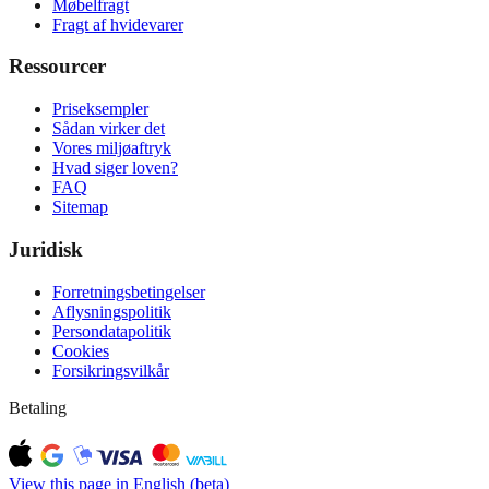
Møbelfragt
Fragt af hvidevarer
Ressourcer
Priseksempler
Sådan virker det
Vores miljøaftryk
Hvad siger loven?
FAQ
Sitemap
Juridisk
Forretningsbetingelser
Aflysningspolitik
Persondatapolitik
Cookies
Forsikringsvilkår
Betaling
View this page in English (beta)