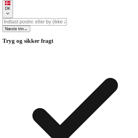
DK
Næste trin
→
Tryg og sikker fragt