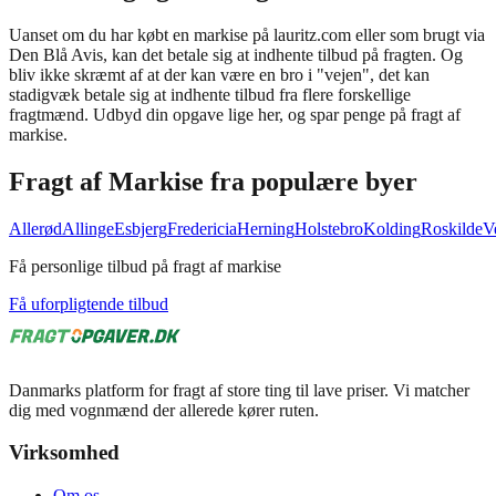
Uanset om du har købt en markise på lauritz.com eller som brugt via
Den Blå Avis, kan det betale sig at indhente tilbud på fragten. Og
bliv ikke skræmt af at der kan være en bro i "vejen", det kan
stadigvæk betale sig at indhente tilbud fra flere forskellige
fragtmænd. Udbyd din opgave lige her, og spar penge på fragt af
markise.
Fragt af
Markise
fra populære byer
Allerød
Allinge
Esbjerg
Fredericia
Herning
Holstebro
Kolding
Roskilde
V
Få personlige tilbud på fragt af markise
Få uforpligtende tilbud
Danmarks platform for fragt af store ting til lave priser. Vi matcher
dig med vognmænd der allerede kører ruten.
Virksomhed
Om os