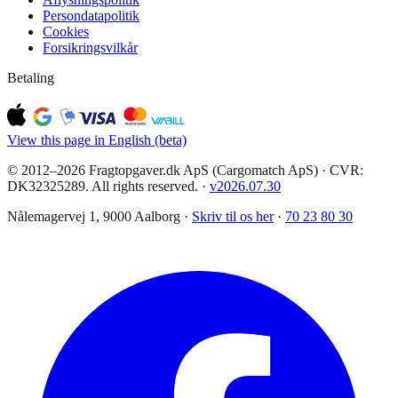
Persondatapolitik
Cookies
Forsikringsvilkår
Betaling
View this page in English (beta)
© 2012–2026 Fragtopgaver.dk ApS (Cargomatch ApS) · CVR:
DK32325289. All rights reserved.
·
v
2026.07.30
Nålemagervej 1, 9000 Aalborg ·
Skriv til os her
·
70 23 80 30