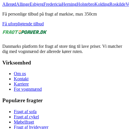
Allerød
Allinge
Esbjerg
Fredericia
Herning
Holstebro
Kolding
Roskilde
V
Få personlige tilbud på fragt af markise, max 350cm
Få uforpligtende tilbud
Danmarks platform for fragt af store ting til lave priser. Vi matcher
dig med vognmænd der allerede kører ruten.
Virksomhed
Om os
Kontakt
Karriere
For vognmænd
Populære fragter
Fragt af sofa
Fragt af cykel
Møbelfragt
Fragt af hvidevarer