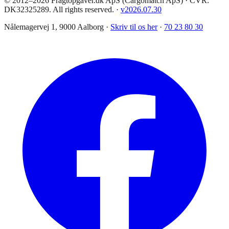
© 2012–2026 Fragtopgaver.dk ApS (Cargomatch ApS) · CVR:
DK32325289. All rights reserved.
·
v
2026.07.30
Nålemagervej 1, 9000 Aalborg ·
Skriv til os her
·
70 23 80 30