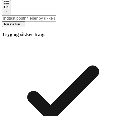
DK
Næste trin
→
Tryg og sikker fragt