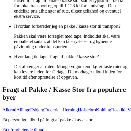
Prisen for fragt af pakke / kasse stor starter typisk fra 556 kr
for lokal transport og op til 1.128 kr for landsfragt. Den
endelige pris afhænger af rute, tilgængelighed og eventuel
ekstra service.
Hvordan forbereder jeg en pakke / kasse stor til transport?
Pakken skal være forseglet med tape. Indholdet skal være
emballeret sådan, at det kan tåle rystelser og lignende
påvirkning under transporten.
Hvor lang tid tager fragt af pakke / kasse stor?
Det afhænger af ruten. Mange vognmænd kører faste ruter og
kan levere inden for få dage. Du modtager tilbud inden for
kort tid efter oprettelse af opgaven.
Fragt af
Pakke / Kasse Stor
fra populære
byer
Allerød
Allinge
Esbjerg
Fredericia
Herning
Holstebro
Kolding
Roskilde
V
Få personlige tilbud på fragt af pakke / kasse stor
Få uforpligtende tilbud