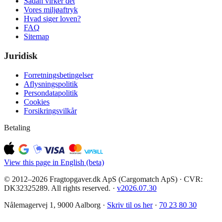
Sådan virker det
Vores miljøaftryk
Hvad siger loven?
FAQ
Sitemap
Juridisk
Forretningsbetingelser
Aflysningspolitik
Persondatapolitik
Cookies
Forsikringsvilkår
Betaling
View this page in English (beta)
© 2012–2026 Fragtopgaver.dk ApS (Cargomatch ApS) · CVR:
DK32325289. All rights reserved.
·
v
2026.07.30
Nålemagervej 1, 9000 Aalborg ·
Skriv til os her
·
70 23 80 30