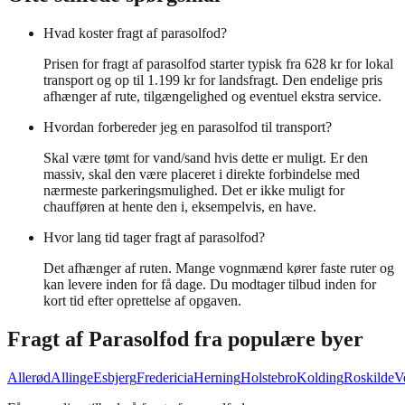
Hvad koster fragt af parasolfod?
Prisen for fragt af parasolfod starter typisk fra 628 kr for lokal
transport og op til 1.199 kr for landsfragt. Den endelige pris
afhænger af rute, tilgængelighed og eventuel ekstra service.
Hvordan forbereder jeg en parasolfod til transport?
Skal være tømt for vand/sand hvis dette er muligt. Er den
massiv, skal den være placeret i direkte forbindelse med
nærmeste parkeringsmulighed. Det er ikke muligt for
chaufføren at hente den i, eksempelvis, en have.
Hvor lang tid tager fragt af parasolfod?
Det afhænger af ruten. Mange vognmænd kører faste ruter og
kan levere inden for få dage. Du modtager tilbud inden for
kort tid efter oprettelse af opgaven.
Fragt af
Parasolfod
fra populære byer
Allerød
Allinge
Esbjerg
Fredericia
Herning
Holstebro
Kolding
Roskilde
V