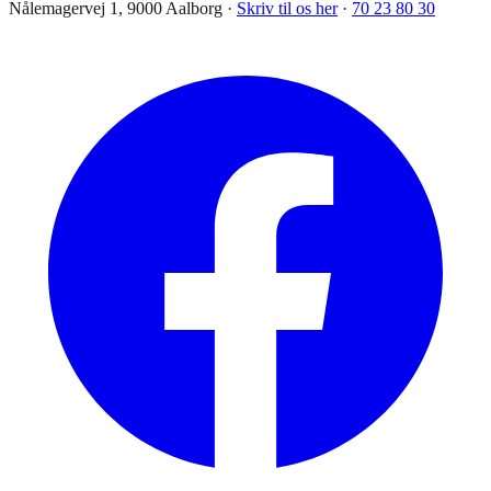
Nålemagervej 1, 9000 Aalborg ·
Skriv til os her
·
70 23 80 30