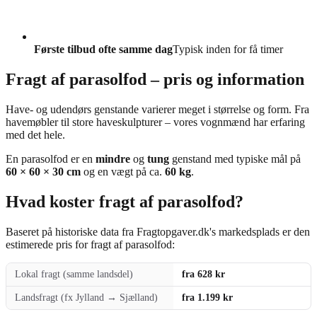
Første tilbud ofte samme dag
Typisk inden for få timer
Fragt af parasolfod – pris og information
Have- og udendørs genstande varierer meget i størrelse og form. Fra
havemøbler til store haveskulpturer – vores vognmænd har erfaring
med det hele.
En parasolfod er en
mindre
og
tung
genstand med typiske mål på
60 × 60 × 30 cm
og en vægt på ca.
60 kg
.
Hvad koster fragt af parasolfod?
Baseret på historiske data fra Fragtopgaver.dk's markedsplads er den
estimerede pris for fragt af parasolfod:
Lokal fragt (samme landsdel)
fra 628 kr
Landsfragt (fx Jylland → Sjælland)
fra 1.199 kr