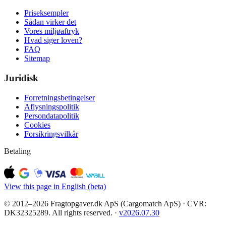
Priseksempler
Sådan virker det
Vores miljøaftryk
Hvad siger loven?
FAQ
Sitemap
Juridisk
Forretningsbetingelser
Aflysningspolitik
Persondatapolitik
Cookies
Forsikringsvilkår
Betaling
View this page in English (beta)
© 2012–2026 Fragtopgaver.dk ApS (Cargomatch ApS) · CVR:
DK32325289. All rights reserved.
·
v
2026.07.30