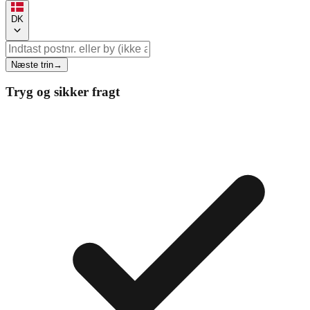
DK
Næste trin
→
Tryg og sikker fragt