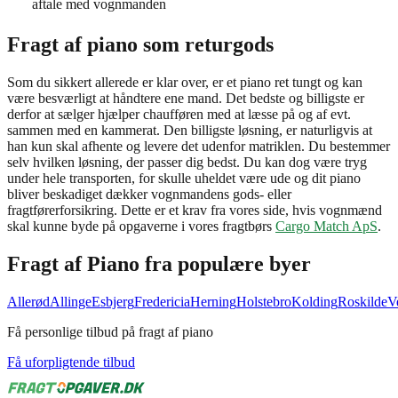
aftale med vognmanden
Fragt af piano som returgods
Som du sikkert allerede er klar over, er et piano ret tungt og kan
være besværligt at håndtere ene mand. Det bedste og billigste er
derfor at sælger hjælper chaufføren med at læsse på og af evt.
sammen med en kammerat. Den billigste løsning, er naturligvis at
han kun skal afhente og levere det udenfor matriklen. Du bestemmer
selv hvilken løsning, der passer dig bedst. Du kan dog være tryg
under hele transporten, for skulle uheldet være ude og dit piano
bliver beskadiget dækker vognmandens gods- eller
fragtførerforsikring. Dette er et krav fra vores side, hvis vognmænd
skal kunne byde på opgaverne i vores fragtbørs
Cargo Match ApS
.
Fragt af
Piano
fra populære byer
Allerød
Allinge
Esbjerg
Fredericia
Herning
Holstebro
Kolding
Roskilde
V
Få personlige tilbud på fragt af piano
Få uforpligtende tilbud