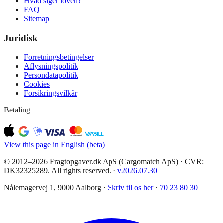
Hvad siger loven?
FAQ
Sitemap
Juridisk
Forretningsbetingelser
Aflysningspolitik
Persondatapolitik
Cookies
Forsikringsvilkår
Betaling
View this page in English (beta)
© 2012–2026 Fragtopgaver.dk ApS (Cargomatch ApS) · CVR:
DK32325289. All rights reserved.
·
v
2026.07.30
Nålemagervej 1, 9000 Aalborg ·
Skriv til os her
·
70 23 80 30