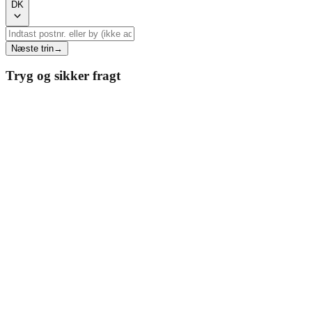
DK
Næste trin
→
Tryg og sikker fragt