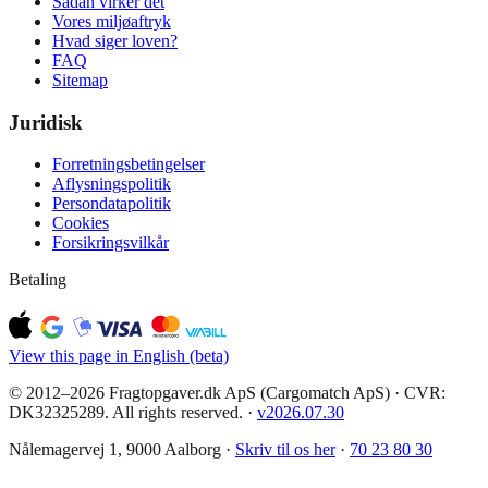
Sådan virker det
Vores miljøaftryk
Hvad siger loven?
FAQ
Sitemap
Juridisk
Forretningsbetingelser
Aflysningspolitik
Persondatapolitik
Cookies
Forsikringsvilkår
Betaling
View this page in English (beta)
© 2012–2026 Fragtopgaver.dk ApS (Cargomatch ApS) · CVR:
DK32325289. All rights reserved.
·
v
2026.07.30
Nålemagervej 1, 9000 Aalborg ·
Skriv til os her
·
70 23 80 30