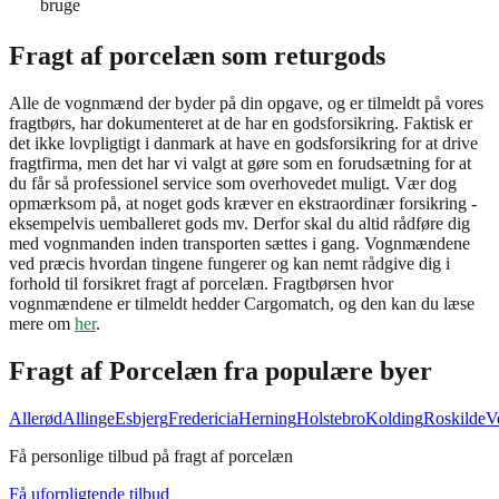
bruge
Fragt af porcelæn som returgods
Alle de vognmænd der byder på din opgave, og er tilmeldt på vores
fragtbørs, har dokumenteret at de har en godsforsikring. Faktisk er
det ikke lovpligtigt i danmark at have en godsforsikring for at drive
fragtfirma, men det har vi valgt at gøre som en forudsætning for at
du får så professionel service som overhovedet muligt. Vær dog
opmærksom på, at noget gods kræver en ekstraordinær forsikring -
eksempelvis uemballeret gods mv. Derfor skal du altid rådføre dig
med vognmanden inden transporten sættes i gang. Vognmændene
ved præcis hvordan tingene fungerer og kan nemt rådgive dig i
forhold til forsikret fragt af porcelæn. Fragtbørsen hvor
vognmændene er tilmeldt hedder Cargomatch, og den kan du læse
mere om
her
.
Fragt af
Porcelæn
fra populære byer
Allerød
Allinge
Esbjerg
Fredericia
Herning
Holstebro
Kolding
Roskilde
V
Få personlige tilbud på fragt af porcelæn
Få uforpligtende tilbud