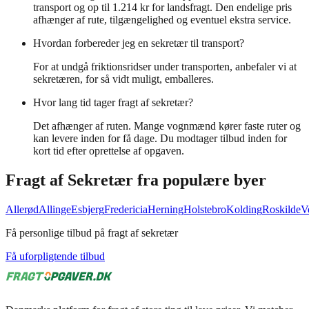
transport og op til 1.214 kr for landsfragt. Den endelige pris
afhænger af rute, tilgængelighed og eventuel ekstra service.
Hvordan forbereder jeg en sekretær til transport?
For at undgå friktionsridser under transporten, anbefaler vi at
sekretæren, for så vidt muligt, emballeres.
Hvor lang tid tager fragt af sekretær?
Det afhænger af ruten. Mange vognmænd kører faste ruter og
kan levere inden for få dage. Du modtager tilbud inden for
kort tid efter oprettelse af opgaven.
Fragt af
Sekretær
fra populære byer
Allerød
Allinge
Esbjerg
Fredericia
Herning
Holstebro
Kolding
Roskilde
V
Få personlige tilbud på fragt af sekretær
Få uforpligtende tilbud