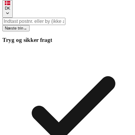
DK
Næste trin
→
Tryg og sikker fragt