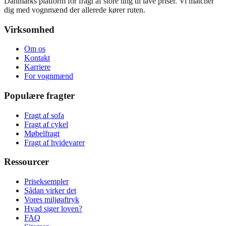
Danmarks platform for fragt af store ting til lave priser. Vi matcher
dig med vognmænd der allerede kører ruten.
Virksomhed
Om os
Kontakt
Karriere
For vognmænd
Populære fragter
Fragt af sofa
Fragt af cykel
Møbelfragt
Fragt af hvidevarer
Ressourcer
Priseksempler
Sådan virker det
Vores miljøaftryk
Hvad siger loven?
FAQ