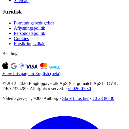
Sitemap
Juridisk
Forretningsbetingelser
Aflysningspolitik
Persondatapolitik
Cookies
Forsikringsvilkår
Betaling
View this page in English (beta)
© 2012–2026 Fragtopgaver.dk ApS (Cargomatch ApS) · CVR:
DK32325289. All rights reserved.
·
v
2026.07.30
Nålemagervej 1, 9000 Aalborg ·
Skriv til os her
·
70 23 80 30