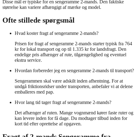
Disse mål er typiske for en sengeramme 2-mands. Den faktiske
størrelse kan variere afhængigt af mærke og model.
Ofte stillede spørgsmål
Hvad koster fragt af sengeramme 2-mands?
Prisen for fragt af sengeramme 2-mands starter typisk fra 764
kr for lokal transport og op til 1.335 kr for landsfragt. Den
endelige pris afhænger af rute, tilgængelighed og eventuel
ekstra service.
Hvordan forbereder jeg en sengeramme 2-mands til transport?
Sengerammen skal være adskilt inden afhentning. For at
undgå friktionsridser under transporten, anbefaler vi at delene
emballeres med pap.
Hvor lang tid tager fragt af sengeramme 2-mands?
Det afhænger af ruten. Mange vognmænd kører faste ruter og
kan levere inden for få dage. Du modtager tilbud inden for
kort tid efter oprettelse af opgaven.
Fragt af
2-mands Sengeramme
fra