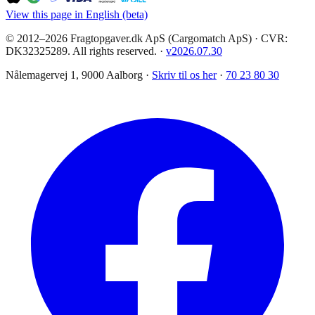
View this page in English (beta)
© 2012–2026 Fragtopgaver.dk ApS (Cargomatch ApS) · CVR:
DK32325289. All rights reserved.
·
v
2026.07.30
Nålemagervej 1, 9000 Aalborg ·
Skriv til os her
·
70 23 80 30