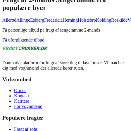
populære byer
Allerød
Allinge
Esbjerg
Fredericia
Herning
Holstebro
Kolding
Roskilde
V
Få personlige tilbud på fragt af sengeramme 2-mands
Få uforpligtende tilbud
Danmarks platform for fragt af store ting til lave priser. Vi matcher
dig med vognmænd der allerede kører ruten.
Virksomhed
Om os
Kontakt
Karriere
For vognmænd
Populære fragter
Fragt af sofa