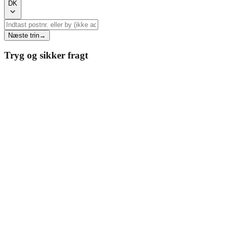
DK
Næste trin
→
Tryg og sikker fragt