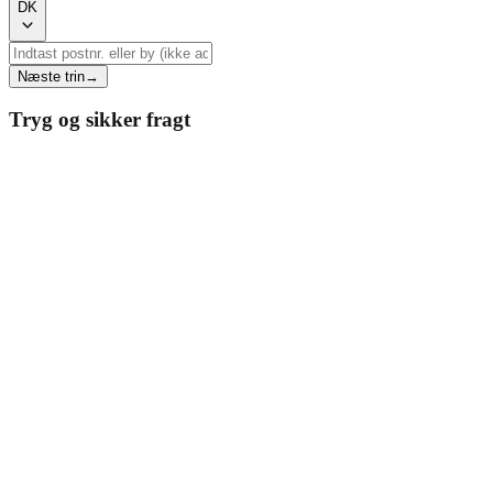
DK
Næste trin
→
Tryg og sikker fragt