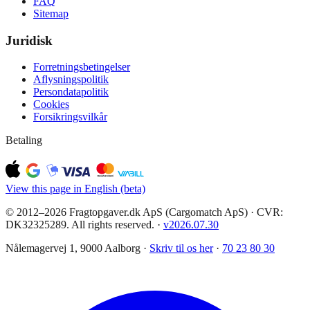
FAQ
Sitemap
Juridisk
Forretningsbetingelser
Aflysningspolitik
Persondatapolitik
Cookies
Forsikringsvilkår
Betaling
View this page in English (beta)
© 2012–2026 Fragtopgaver.dk ApS (Cargomatch ApS) · CVR:
DK32325289. All rights reserved.
·
v
2026.07.30
Nålemagervej 1, 9000 Aalborg ·
Skriv til os her
·
70 23 80 30