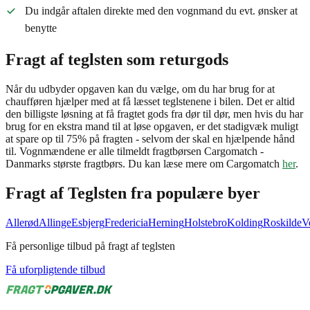
Du indgår aftalen direkte med den vognmand du evt. ønsker at
benytte
Fragt af teglsten som returgods
Når du udbyder opgaven kan du vælge, om du har brug for at
chaufføren hjælper med at få læsset teglstenene i bilen. Det er altid
den billigste løsning at få fragtet gods fra dør til dør, men hvis du har
brug for en ekstra mand til at løse opgaven, er det stadigvæk muligt
at spare op til 75% på fragten - selvom der skal en hjælpende hånd
til. Vognmændene er alle tilmeldt fragtbørsen Cargomatch -
Danmarks største fragtbørs. Du kan læse mere om Cargomatch
her
.
Fragt af
Teglsten
fra populære byer
Allerød
Allinge
Esbjerg
Fredericia
Herning
Holstebro
Kolding
Roskilde
V
Få personlige tilbud på fragt af teglsten
Få uforpligtende tilbud