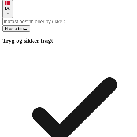
DK
Næste trin
→
Tryg og sikker fragt