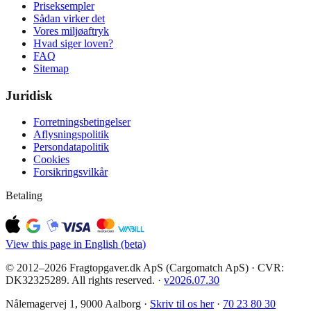
Priseksempler
Sådan virker det
Vores miljøaftryk
Hvad siger loven?
FAQ
Sitemap
Juridisk
Forretningsbetingelser
Aflysningspolitik
Persondatapolitik
Cookies
Forsikringsvilkår
Betaling
View this page in English (beta)
© 2012–2026 Fragtopgaver.dk ApS (Cargomatch ApS) · CVR:
DK32325289. All rights reserved.
·
v
2026.07.30
Nålemagervej 1, 9000 Aalborg ·
Skriv til os her
·
70 23 80 30