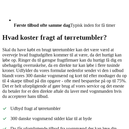
Første tilbud ofte samme dag
Typisk inden for få timer
Hvad koster fragt af tørretumbler?
Skal du have købt en brugt tørretumbler kan det være værd at
overveje hvad fragtudgiften kommer til at være, da det hurtigt kan
løbe op. Ringer du til gængse fragtfirmaer kan du hurtigt få dig en
ubehagelig overraskelse, da en direkte tur kan løbe i flere tusinde
kroner. Udfylder du vores formular nedenfor sender vi den i udbud
blandt vores 300 danske vognmænd og kort tid efter modtager du op
til 4 skarpe tilbud på din opgave - ofte med besparelse på op til 75%.
Det er helt uforpligtende af gøre brug af vores service og det eneste
du betaler for er den direkte aftale du laver med vognmanden hvis
du accepterer hans tilbud.
Udbyd fragt af tørretumbler
300 danske vognmænd sidder klar til at byde
Du får uforpligtende tilbud fra vognmænd der kan løse din