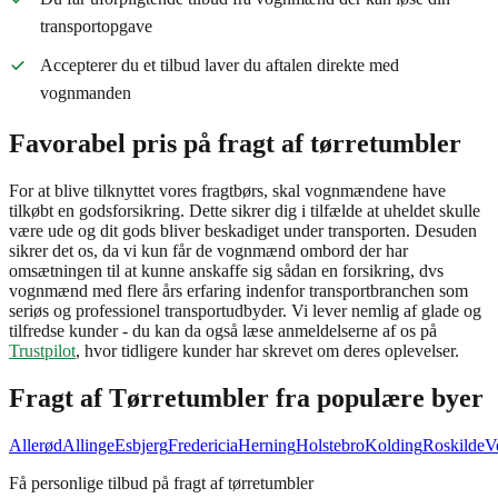
transportopgave
Accepterer du et tilbud laver du aftalen direkte med
vognmanden
Favorabel pris på fragt af tørretumbler
For at blive tilknyttet vores fragtbørs, skal vognmændene have
tilkøbt en godsforsikring. Dette sikrer dig i tilfælde at uheldet skulle
være ude og dit gods bliver beskadiget under transporten. Desuden
sikrer det os, da vi kun får de vognmænd ombord der har
omsætningen til at kunne anskaffe sig sådan en forsikring, dvs
vognmænd med flere års erfaring indenfor transportbranchen som
seriøs og professionel transportudbyder. Vi lever nemlig af glade og
tilfredse kunder - du kan da også læse anmeldelserne af os på
Trustpilot
, hvor tidligere kunder har skrevet om deres oplevelser.
Fragt af
Tørretumbler
fra populære byer
Allerød
Allinge
Esbjerg
Fredericia
Herning
Holstebro
Kolding
Roskilde
V
Få personlige tilbud på fragt af tørretumbler