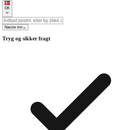
DK
Næste trin
→
Tryg og sikker fragt