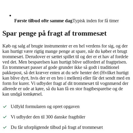
Første tilbud ofte samme dag
Typisk inden for få timer
Spar penge på fragt af trommesæt
Køb og salg af brugte instrumenter er en hel verdens for sig, og der
kan hurtigt være rigtig mange penge at spare, når du køber et brugt
trommesæt. Derudover er sættet spillet til og der er et hav af fordele
ved det. Men besparelsen kan hurtigt blive udfordret af fragtprisen.
En trommesæt passer af gode grunder ikke så godt i traditionel
pakkepost, så det kræver enten at du selv henter det (Hvilket hurtigt
kan blive dyrt, hvis der er en bro i mellem) eller får det sendt med en
form for kurer. Vi udbyder fragt af dit trommesæt til vognmænd der
allerede er ude at køre, så du kan få en stor fragtbesparelse og de
kan undgå tomkørsel.
Udfyld formularen og opret opgaven
Vi udbyder den til 300 danske fragtbiler
Du får uforpligtende tilbud på fragt af trommesæt