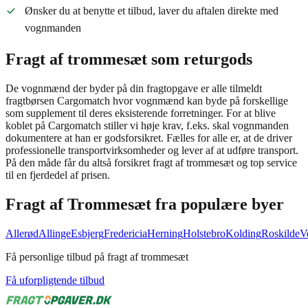
Ønsker du at benytte et tilbud, laver du aftalen direkte med
vognmanden
Fragt af trommesæt som returgods
De vognmænd der byder på din fragtopgave er alle tilmeldt
fragtbørsen Cargomatch hvor vognmænd kan byde på forskellige
som supplement til deres eksisterende forretninger. For at blive
koblet på Cargomatch stiller vi høje krav, f.eks. skal vognmanden
dokumentere at han er godsforsikret. Fælles for alle er, at de driver
professionelle transportvirksomheder og lever af at udføre transport.
På den måde får du altså forsikret fragt af trommesæt og top service
til en fjerdedel af prisen.
Fragt af
Trommesæt
fra populære byer
Allerød
Allinge
Esbjerg
Fredericia
Herning
Holstebro
Kolding
Roskilde
V
Få personlige tilbud på fragt af trommesæt
Få uforpligtende tilbud