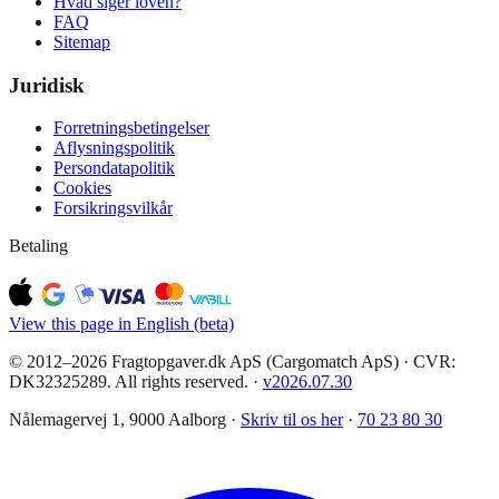
Hvad siger loven?
FAQ
Sitemap
Juridisk
Forretningsbetingelser
Aflysningspolitik
Persondatapolitik
Cookies
Forsikringsvilkår
Betaling
View this page in English (beta)
© 2012–2026 Fragtopgaver.dk ApS (Cargomatch ApS) · CVR:
DK32325289. All rights reserved.
·
v
2026.07.30
Nålemagervej 1, 9000 Aalborg ·
Skriv til os her
·
70 23 80 30