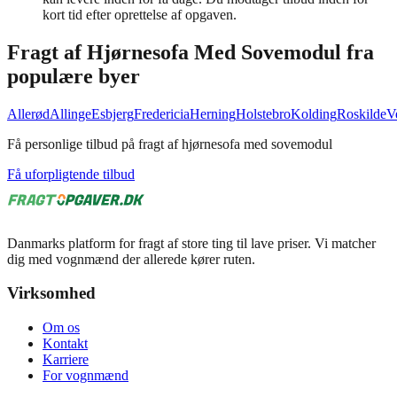
kort tid efter oprettelse af opgaven.
Fragt af
Hjørnesofa Med Sovemodul
fra
populære byer
Allerød
Allinge
Esbjerg
Fredericia
Herning
Holstebro
Kolding
Roskilde
V
Få personlige tilbud på fragt af hjørnesofa med sovemodul
Få uforpligtende tilbud
Danmarks platform for fragt af store ting til lave priser. Vi matcher
dig med vognmænd der allerede kører ruten.
Virksomhed
Om os
Kontakt
Karriere
For vognmænd