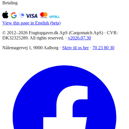
Betaling
View this page in English (beta)
© 2012–2026 Fragtopgaver.dk ApS (Cargomatch ApS) · CVR:
DK32325289. All rights reserved.
·
v
2026.07.30
Nålemagervej 1, 9000 Aalborg ·
Skriv til os her
·
70 23 80 30