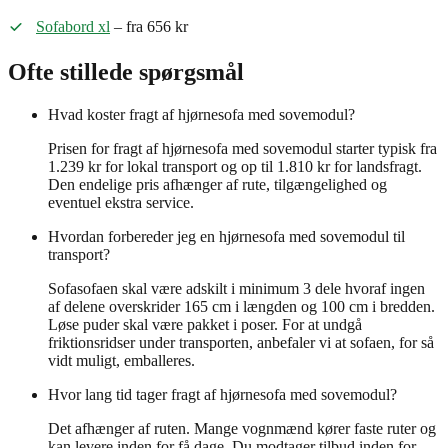
Sofabord xl
– fra 656 kr
Ofte stillede spørgsmål
Hvad koster fragt af hjørnesofa med sovemodul?
Prisen for fragt af hjørnesofa med sovemodul starter typisk fra
1.239 kr for lokal transport og op til 1.810 kr for landsfragt.
Den endelige pris afhænger af rute, tilgængelighed og
eventuel ekstra service.
Hvordan forbereder jeg en hjørnesofa med sovemodul til
transport?
Sofasofaen skal være adskilt i minimum 3 dele hvoraf ingen
af delene overskrider 165 cm i længden og 100 cm i bredden.
Løse puder skal være pakket i poser. For at undgå
friktionsridser under transporten, anbefaler vi at sofaen, for så
vidt muligt, emballeres.
Hvor lang tid tager fragt af hjørnesofa med sovemodul?
Det afhænger af ruten. Mange vognmænd kører faste ruter og
kan levere inden for få dage. Du modtager tilbud inden for